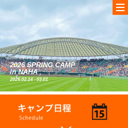
ホーム
キャンプ日程/チケット情報
ファンサービス/イベント情報
会場マップ
2026 那覇キャンプ
2026 SPRING CAMP
グルメ・グッズ
in NAHA
2026.02.14 - 03.01
アクセス
協力会/協賛企業一覧