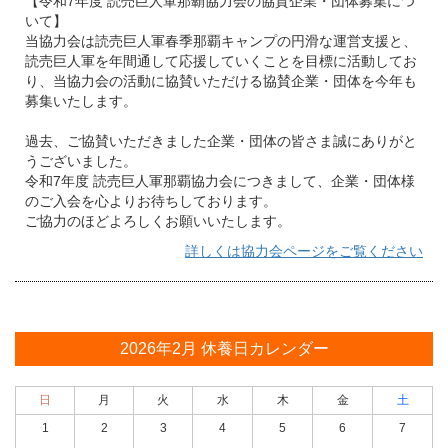
【令和7年度 読売巨人軍那覇協力会の協賛企業・団体募集につ
いて】
当協力会は読売巨人軍春季那覇キャンプの円滑な運営支援と、
読売巨人軍を年間通して応援していくことを目標に活動してお
り、当協力会の活動に協賛いただける協賛企業・団体を今年も
募集いたします。
過去、ご協賛いただきました企業・団体の皆さま誠にありがと
うございました。
令和7年度 読売巨人軍那覇協力会につきまして、企業・団体様
のご入会を心よりお待ちしております。
ご協力のほどよろしくお願いいたします。
詳しくは協力会ページをご覧ください
2026年2月
休養日カレンダー
日
月
火
水
木
金
土
1
2
3
4
5
6
7