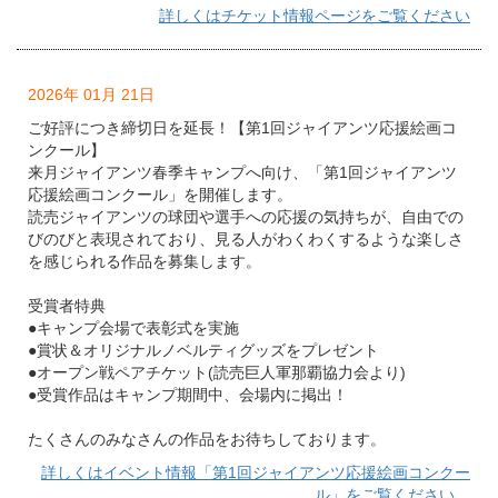
詳しくはチケット情報ページをご覧ください
2026年 01月 21日
ご好評につき締切日を延長！【第1回ジャイアンツ応援絵画コ
ンクール】
来月ジャイアンツ春季キャンプへ向け、「第1回ジャイアンツ
応援絵画コンクール」を開催します。
読売ジャイアンツの球団や選⼿への応援の気持ちが、⾃由での
びのびと表現されており、⾒る⼈がわくわくするような楽しさ
を感じられる作品を募集します。
受賞者特典
●キャンプ会場で表彰式を実施
●賞状＆オリジナルノベルティグッズをプレゼント
●オープン戦ペアチケット(読売巨人軍那覇協力会より)
●受賞作品はキャンプ期間中、会場内に掲出！
たくさんのみなさんの作品をお待ちしております。
詳しくはイベント情報「第1回ジャイアンツ応援絵画コンクー
ル」をご覧ください。